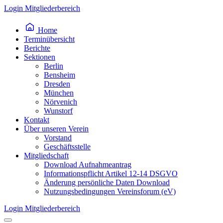
Inhalt
Login Mitgliederbereich
springen
Home
Terminübersicht
Berichte
Sektionen
Berlin
Bensheim
Dresden
München
Nörvenich
Wunstorf
Kontakt
Über unseren Verein
Vorstand
Geschäftsstelle
Mitgliedschaft
Download Aufnahmeantrag
Informationspflicht Artikel 12-14 DSGVO
Änderung persönliche Daten Download
Nutzungsbedingungen Vereinsforum (eV)
Login Mitgliederbereich