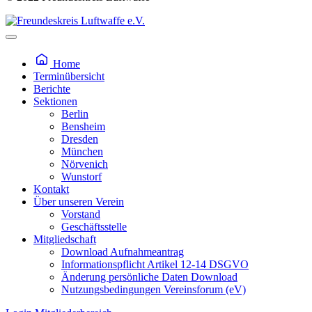
Home
Terminübersicht
Berichte
Sektionen
Berlin
Bensheim
Dresden
München
Nörvenich
Wunstorf
Kontakt
Über unseren Verein
Vorstand
Geschäftsstelle
Mitgliedschaft
Download Aufnahmeantrag
Informationspflicht Artikel 12-14 DSGVO
Änderung persönliche Daten Download
Nutzungsbedingungen Vereinsforum (eV)