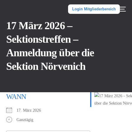
Inhalt
springen
Login Mitgliederbereich
17 März 2026 –
Sektionstreffen –
Anmeldung über die
Sektion Nörvenich
WANN
17. März 2026
Ganztägig