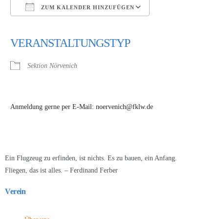
ZUM KALENDER HINZUFÜGEN
ICS herunterladen
Google Kalender
iCalendar
Office 365
Outlook Live
VERANSTALTUNGSTYP
Sektion Nörvenich
Anmeldung gerne per E-Mail: noervenich@fklw.de
Ein Flugzeug zu erfinden, ist nichts. Es zu bauen, ein Anfang.
Fliegen, das ist alles. – Ferdinand Ferber
Verein