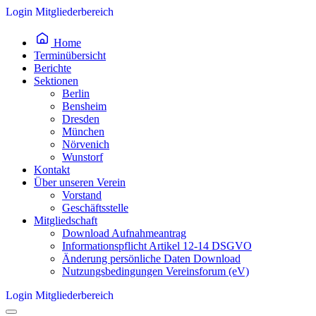
Inhalt
Login Mitgliederbereich
springen
Home
Terminübersicht
Berichte
Sektionen
Berlin
Bensheim
Dresden
München
Nörvenich
Wunstorf
Kontakt
Über unseren Verein
Vorstand
Geschäftsstelle
Mitgliedschaft
Download Aufnahmeantrag
Informationspflicht Artikel 12-14 DSGVO
Änderung persönliche Daten Download
Nutzungsbedingungen Vereinsforum (eV)
Login Mitgliederbereich