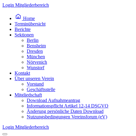
Inhalt
Login Mitgliederbereich
springen
Home
Terminübersicht
Berichte
Sektionen
Berlin
Bensheim
Dresden
München
Nörvenich
Wunstorf
Kontakt
Über unseren Verein
Vorstand
Geschäftsstelle
Mitgliedschaft
Download Aufnahmeantrag
Informationspflicht Artikel 12-14 DSGVO
Änderung persönliche Daten Download
Nutzungsbedingungen Vereinsforum (eV)
Login Mitgliederbereich