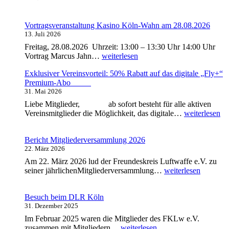
Vortragsveranstaltung Kasino Köln-Wahn am 28.08.2026
13. Juli 2026
Freitag, 28.08.2026 Uhrzeit: 13:00 – 13:30 Uhr 14:00 Uhr
V
Vortrag Marcus Jahn…
weiterlesen
o
Exklusiver Vereinsvorteil: 50% Rabatt auf das digitale „Fly+“
r
Premium-Abo
t
31. Mai 2026
r
a
Liebe Mitglieder, ab sofort besteht für alle aktiven
g
E
Vereinsmitglieder die Möglichkeit, das digitale…
weiterlesen
s
x
v
k
e
Bericht Mitgliederversammlung 2026
l
r
22. März 2026
u
a
s
Am 22. März 2026 lud der Freundeskreis Luftwaffe e.V. zu
n
i
B
seiner jährlichenMitgliederversammlung…
weiterlesen
s
v
e
t
e
r
a
r
Besuch beim DLR Köln
i
l
V
31. Dezember 2025
c
t
e
h
Im Februar 2025 waren die Mitglieder des FKLw e.V.
u
r
t
B
zusammen mit Mitgliedern…
weiterlesen