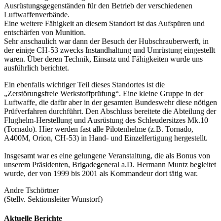
Ausrüstungsgegenständen für den Betrieb der verschiedenen
Luftwaffenverbände.
Eine weitere Fähigkeit an diesem Standort ist das Aufspüren und
entschärfen von Munition.
Sehr anschaulich war dann der Besuch der Hubschrauberwerft, in
der einige CH-53 zwecks Instandhaltung und Umrüstung eingestellt
waren. Über deren Technik, Einsatz und Fähigkeiten wurde uns
ausführlich berichtet.
Ein ebenfalls wichtiger Teil dieses Standortes ist die
„Zerstörungsfreie Werkstoffprüfung“. Eine kleine Gruppe in der
Luftwaffe, die dafür aber in der gesamten Bundeswehr diese nötigen
Prüfverfahren durchführt. Den Abschluss bereitete die Abteilung der
Flughelm-Herstellung und Ausrüstung des Schleudersitzes Mk.10
(Tornado). Hier werden fast alle Pilotenhelme (z.B. Tornado,
A400M, Orion, CH-53) in Hand- und Einzelfertigung hergestellt.
Insgesamt war es eine gelungene Veranstaltung, die als Bonus von
unserem Präsidenten, Brigadegeneral a.D. Hermann Muntz begleitet
wurde, der von 1999 bis 2001 als Kommandeur dort tätig war.
Andre Tschörtner
(Stellv. Sektionsleiter Wunstorf)
Aktuelle Berichte