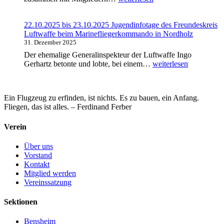
n
e
M
e
g
i
i
s
K
n
t
22.10.2025 bis 23.10.2025 Jugendinfotage des Freundeskreis
u
a
s
g
Luftwaffe beim Marinefliegerkommando in Nordholz
c
s
v
l
31. Dezember 2025
h
i
o
i
b
Der ehemalige Generalinspekteur der Luftwaffe Ingo
n
r
e
e
2
Gerhartz betonte und lobte, bei einem…
weiterlesen
o
t
d
i
2
K
e
e
m
.
ö
i
r
D
1
l
l
v
L
Ein Flugzeug zu erfinden, ist nichts. Es zu bauen, ein Anfang.
0
n
:
e
R
Fliegen, das ist alles. – Ferdinand Ferber
.
-
5
r
K
2
W
0
s
ö
0
Verein
a
%
a
l
2
h
R
m
n
5
n
Über uns
a
m
b
a
Vorstand
b
l
i
m
Kontakt
a
u
s
2
Mitglied werden
t
n
2
8
Vereinssatzung
t
g
3
.
a
2
.
0
u
Sektionen
0
1
8
f
2
0
.
d
6
Bensheim