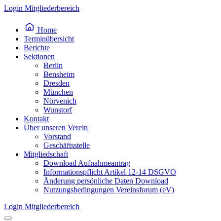
Inhalt
Login Mitgliederbereich
springen
Home
Terminübersicht
Berichte
Sektionen
Berlin
Bensheim
Dresden
München
Nörvenich
Wunstorf
Kontakt
Über unseren Verein
Vorstand
Geschäftsstelle
Mitgliedschaft
Download Aufnahmeantrag
Informationspflicht Artikel 12-14 DSGVO
Änderung persönliche Daten Download
Nutzungsbedingungen Vereinsforum (eV)
Login Mitgliederbereich