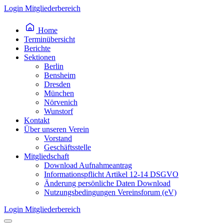
Inhalt
Login Mitgliederbereich
springen
Home
Terminübersicht
Berichte
Sektionen
Berlin
Bensheim
Dresden
München
Nörvenich
Wunstorf
Kontakt
Über unseren Verein
Vorstand
Geschäftsstelle
Mitgliedschaft
Download Aufnahmeantrag
Informationspflicht Artikel 12-14 DSGVO
Änderung persönliche Daten Download
Nutzungsbedingungen Vereinsforum (eV)
Login Mitgliederbereich