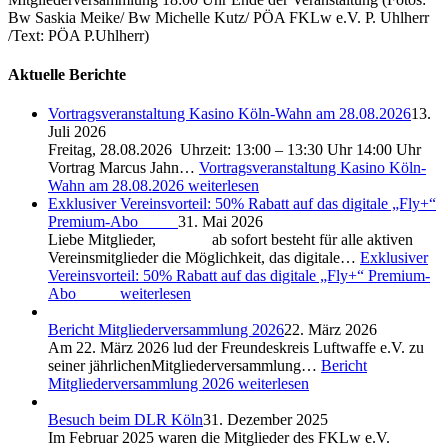
Bw Saskia Meike/ Bw Michelle Kutz/ PÖA FKLw e.V. P. Uhlherr
/Text: PÖA P.Uhlherr)
Aktuelle Berichte
Vortragsveranstaltung Kasino Köln-Wahn am 28.08.2026
13.
Juli 2026
Freitag, 28.08.2026 Uhrzeit: 13:00 – 13:30 Uhr 14:00 Uhr
Vortrag Marcus Jahn…
Vortragsveranstaltung Kasino Köln-
Wahn am 28.08.2026
weiterlesen
Exklusiver Vereinsvorteil: 50% Rabatt auf das digitale „Fly+“
Premium-Abo
31. Mai 2026
Liebe Mitglieder, ab sofort besteht für alle aktiven
Vereinsmitglieder die Möglichkeit, das digitale…
Exklusiver
Vereinsvorteil: 50% Rabatt auf das digitale „Fly+“ Premium-
Abo
weiterlesen
Bericht Mitgliederversammlung 2026
22. März 2026
Am 22. März 2026 lud der Freundeskreis Luftwaffe e.V. zu
seiner jährlichenMitgliederversammlung…
Bericht
Mitgliederversammlung 2026
weiterlesen
Besuch beim DLR Köln
31. Dezember 2025
Im Februar 2025 waren die Mitglieder des FKLw e.V.