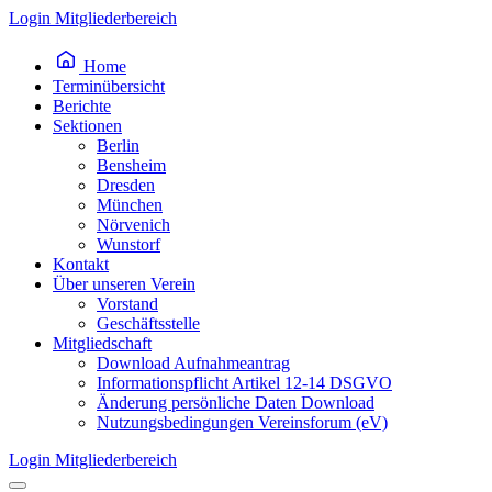
Inhalt
Login Mitgliederbereich
springen
Home
Terminübersicht
Berichte
Sektionen
Berlin
Bensheim
Dresden
München
Nörvenich
Wunstorf
Kontakt
Über unseren Verein
Vorstand
Geschäftsstelle
Mitgliedschaft
Download Aufnahmeantrag
Informationspflicht Artikel 12-14 DSGVO
Änderung persönliche Daten Download
Nutzungsbedingungen Vereinsforum (eV)
Login Mitgliederbereich