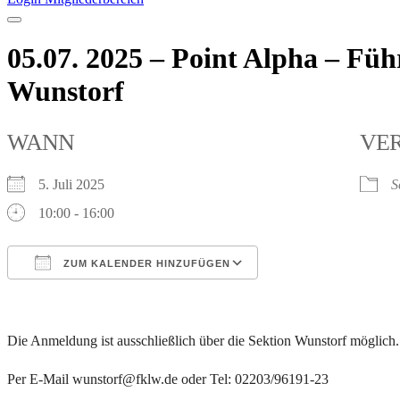
05.07. 2025 – Point Alpha – Fü
Wunstorf
WANN
VE
5. Juli 2025
S
10:00 - 16:00
ZUM KALENDER HINZUFÜGEN
ICS herunterladen
Google Kalender
iCalendar
Office 365
Outlook Live
Die Anmeldung ist ausschließlich über die Sektion Wunstorf möglich.
Per E-Mail wunstorf@fklw.de oder Tel: 02203/96191-23